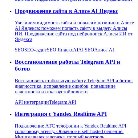
Продвижение сайта в Алисе AI Яндекс
Увеличим видимость сайта и повысим позиции в Алисе
AI Яндекса: поможем попасть сайту в выдачу Алисы
ИИ. Продвижение сайта под нейропоиск Алисы ИИ от
Яндекса
SEO
SEO-аудит
SEO Яндекс
AI
AI SEO
Алиса AI
Восстановление работы Telegram API и
ботов
Восстановить стабильную работу Telegram API и ботов:
диагностика, исправление ошибок, повышение
надежности и отказоустойчивости
API интеграции
Telegram API
Интеграция с Yandex Realtime API
Подключение АТС телефонии к Yandex Realtime API
голосовому агенту. Облачное и self-hosted решение.
Минимальная задержка, полный контроль