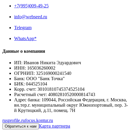
+7(995)009-49-25
info@webseed.ru
Telegram
WhatsApp*
Данные о компании
ИП
:
Иванов Никита Эдуардович
ИНН
:
165036260002
ОГРНИП
:
325169000241540
Банк
:
ООО "Банк Точка"
БИК
:
044525104
Корр. счет
:
30101810745374525104
Расчетный счет
:
40802810520000814743
Адрес банка
:
109044, Российская Федерация, г. Москва,
вн.тер.г. муниципальный округ Южнопортовый, пер. 3-
й Крутицкий, д.11, помещ. 7Н
rusprofile.ru
focus.kontur.ru
Карта партнера
Обратиться к нам