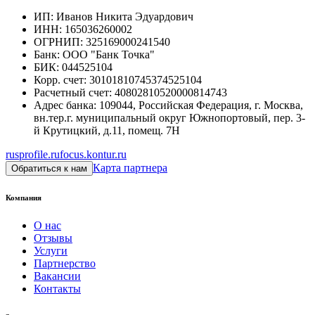
ИП
:
Иванов Никита Эдуардович
ИНН
:
165036260002
ОГРНИП
:
325169000241540
Банк
:
ООО "Банк Точка"
БИК
:
044525104
Корр. счет
:
30101810745374525104
Расчетный счет
:
40802810520000814743
Адрес банка
:
109044, Российская Федерация, г. Москва,
вн.тер.г. муниципальный округ Южнопортовый, пер. 3-
й Крутицкий, д.11, помещ. 7Н
rusprofile.ru
focus.kontur.ru
Карта партнера
Обратиться к нам
Компания
О нас
Отзывы
Услуги
Партнерство
Вакансии
Контакты