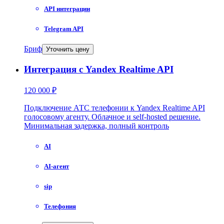
API интеграции
Telegram API
Бриф
Уточнить цену
Интеграция с Yandex Realtime API
120 000 ₽
Подключение АТС телефонии к Yandex Realtime API
голосовому агенту. Облачное и self-hosted решение.
Минимальная задержка, полный контроль
AI
AI-агент
sip
Телефония