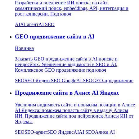
Разработка и внедрение ИИ поиска на сайт:
семантический поиск, embeddings, API, интеграция и
рост конверсии. Под ключ
AI
AI-агент
AI SEO
GEO продвижение сайта в AI
Новинка
Заказать GEO продвижение сайта в AI поиске и
нейросетях. Увеличение видимости в SEO и AI.
Комплексное GEO продвижение под ключ
SEO
SEO Яндекс
SEO Google
AI SEO
GEO-продвижение
Продвижение сайта в Алисе AI Яндекс
Увеличим видимость сайта и повысим позиции в Алисе
AI Яндекса: поможем попасть сайту в выдачу Алисы
ИИ. Продвижение сайта под нейропоиск Алисы ИИ от
Яндекса
SEO
SEO-аудит
SEO Яндекс
AI
AI SEO
Алиса AI