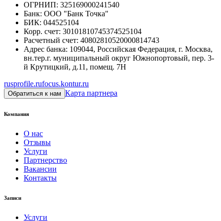
ОГРНИП
:
325169000241540
Банк
:
ООО "Банк Точка"
БИК
:
044525104
Корр. счет
:
30101810745374525104
Расчетный счет
:
40802810520000814743
Адрес банка
:
109044, Российская Федерация, г. Москва,
вн.тер.г. муниципальный округ Южнопортовый, пер. 3-
й Крутицкий, д.11, помещ. 7Н
rusprofile.ru
focus.kontur.ru
Карта партнера
Обратиться к нам
Компания
О нас
Отзывы
Услуги
Партнерство
Вакансии
Контакты
Записи
Услуги