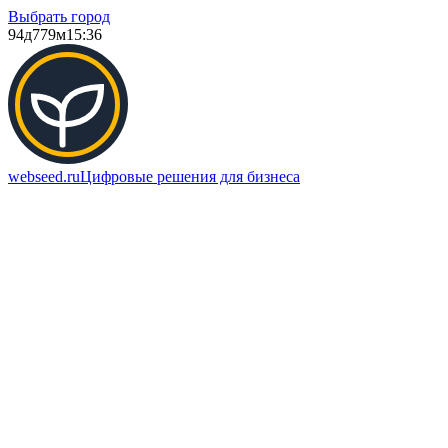
Выбрать город
94д
779м
15:36
webseed.ru
Цифровые решения для бизнеса