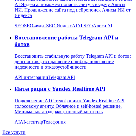
AI Яндекса: поможем попасть сайту в выдачу Алисы
ИИ. Продвижение сайта под нейропоиск Алисы ИИ от
Яндекса
SEO
SEO-аудит
SEO Яндекс
AI
AI SEO
Алиса AI
Восстановление работы Telegram API и
ботов
Восстановить стабильную работу Telegram API и ботов:
диагностика, исправление ошибок, повышение
надежности и отказоустойчивости
API интеграции
Telegram API
Интеграция с Yandex Realtime API
Подключение АТС телефонии к Yandex Realtime API
голосовому агенту. Облачное и self-hosted решение.
Минимальная задержка, полный контроль
AI
AI-агент
sip
Телефония
Все услуги