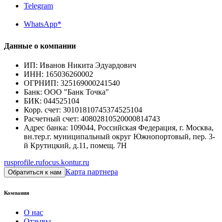
Telegram
WhatsApp*
Данные о компании
ИП
:
Иванов Никита Эдуардович
ИНН
:
165036260002
ОГРНИП
:
325169000241540
Банк
:
ООО "Банк Точка"
БИК
:
044525104
Корр. счет
:
30101810745374525104
Расчетный счет
:
40802810520000814743
Адрес банка
:
109044, Российская Федерация, г. Москва,
вн.тер.г. муниципальный округ Южнопортовый, пер. 3-
й Крутицкий, д.11, помещ. 7Н
rusprofile.ru
focus.kontur.ru
Карта партнера
Обратиться к нам
Компания
О нас
Отзывы