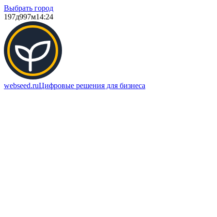
Выбрать город
197д
997м
14:24
webseed.ru
Цифровые решения для бизнеса