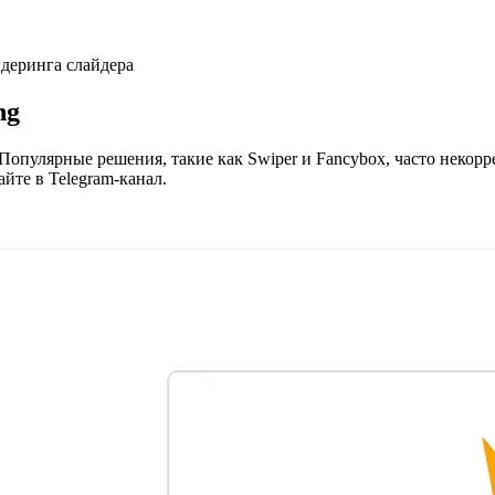
ндеринга слайдера
ng
опулярные решения, такие как Swiper и Fancybox, часто некорр
йте в Telegram-канал.