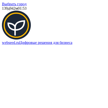
Выбрать город
139д
942м
01:53
webseed.ru
Цифровые решения для бизнеса