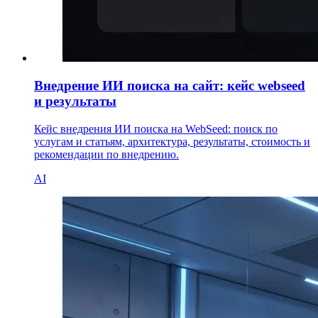
Внедрение ИИ поиска на сайт: кейс webseed
и результаты
Кейс внедрения ИИ поиска на WebSeed: поиск по
услугам и статьям, архитектура, результаты, стоимость и
рекомендации по внедрению.
AI