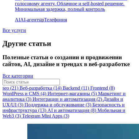
голосовому агенту. Облачное и self-hosted решение.
Минимальная задержка, полный контроль
AI
AI-агент
sip
Телефония
Все услуги
Другие статьи
Полезные статьи о создании и продвижении
сайтов, AI, дизайне и трендах в веб-разработке
Все категории
seo (21)
Веб-разработка (14)
Backend (11)
Frontend (8)
WordPress и CMS (4)
Интернет-магазины (5)
Маркетинг и
аналитика (3)
Интеграции и автоматизация (2)
Дизайн и
UX/UI (3)
Поддержка и обслуживание (3)
Безопасность и
инфраструктура (13)
AI и автоматизация (8)
Мобильная и
Web3 (3)
Telegram Mini Apps (3)