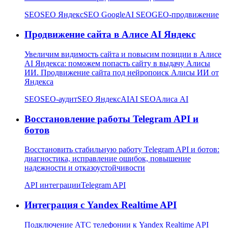
SEO
SEO Яндекс
SEO Google
AI SEO
GEO-продвижение
Продвижение сайта в Алисе AI Яндекс
Увеличим видимость сайта и повысим позиции в Алисе
AI Яндекса: поможем попасть сайту в выдачу Алисы
ИИ. Продвижение сайта под нейропоиск Алисы ИИ от
Яндекса
SEO
SEO-аудит
SEO Яндекс
AI
AI SEO
Алиса AI
Восстановление работы Telegram API и
ботов
Восстановить стабильную работу Telegram API и ботов:
диагностика, исправление ошибок, повышение
надежности и отказоустойчивости
API интеграции
Telegram API
Интеграция с Yandex Realtime API
Подключение АТС телефонии к Yandex Realtime API