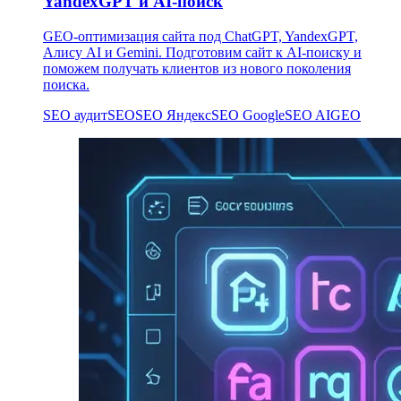
YandexGPT и AI-поиск
GEO-оптимизация сайта под ChatGPT, YandexGPT,
Алису AI и Gemini. Подготовим сайт к AI-поиску и
поможем получать клиентов из нового поколения
поиска.
SEO аудит
SEO
SEO Яндекс
SEO Google
SEO AI
GEO