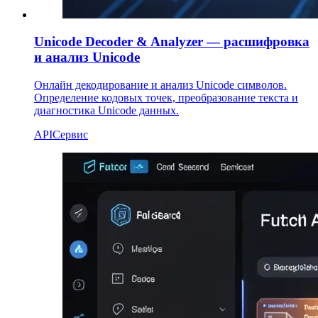
Unicode Decoder & Analyzer — расшифровка
и анализ Unicode
Онлайн декодирование и анализ Unicode символов.
Определение кодовых точек, преобразование текста и
диагностика Unicode данных.
API
Сервис