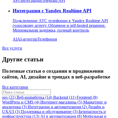
API интеграции
Telegram API
Интеграция с Yandex Realtime API
Подключение АТС телефонии к Yandex Realtime API
голосовому агенту. Облачное и self-hosted решение.
Минимальная задержка, полный контроль
AI
AI-агент
sip
Телефония
Все услуги
Другие статьи
Полезные статьи о создании и продвижении
сайтов, AI, дизайне и трендах в веб-разработке
Все категории
seo (21)
Веб-разработка (14)
Backend (11)
Frontend (8)
WordPress и CMS (4)
Интернет-магазины (5)
Маркетинг и
аналитика (3)
Интеграции и автоматизация (2)
Дизайн и
UX/UI (3)
Поддержка и обслуживание (3)
Безопасность и
инфраструктура (13)
AI и автоматизация (8)
Мобильная и