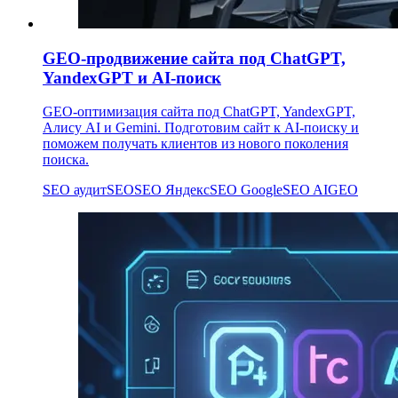
GEO-продвижение сайта под ChatGPT,
YandexGPT и AI-поиск
GEO-оптимизация сайта под ChatGPT, YandexGPT,
Алису AI и Gemini. Подготовим сайт к AI-поиску и
поможем получать клиентов из нового поколения
поиска.
SEO аудит
SEO
SEO Яндекс
SEO Google
SEO AI
GEO