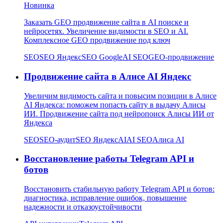
Новинка
Заказать GEO продвижение сайта в AI поиске и
нейросетях. Увеличение видимости в SEO и AI.
Комплексное GEO продвижение под ключ
SEO
SEO Яндекс
SEO Google
AI SEO
GEO-продвижение
Продвижение сайта в Алисе AI Яндекс
Увеличим видимость сайта и повысим позиции в Алисе
AI Яндекса: поможем попасть сайту в выдачу Алисы
ИИ. Продвижение сайта под нейропоиск Алисы ИИ от
Яндекса
SEO
SEO-аудит
SEO Яндекс
AI
AI SEO
Алиса AI
Восстановление работы Telegram API и
ботов
Восстановить стабильную работу Telegram API и ботов:
диагностика, исправление ошибок, повышение
надежности и отказоустойчивости