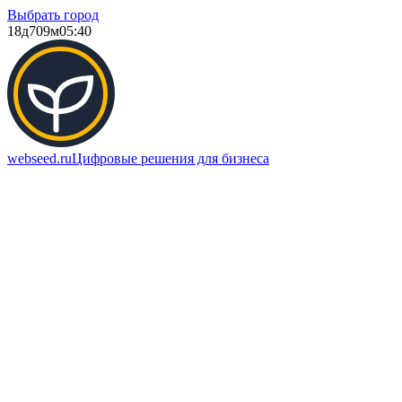
Выбрать город
18д
709м
05:40
webseed.ru
Цифровые решения для бизнеса