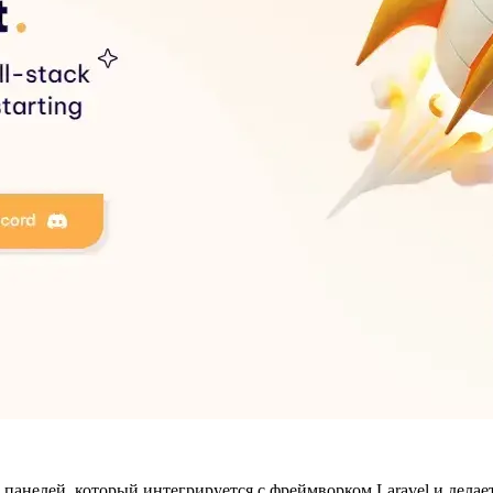
 панелей, который интегрируется с фреймворком Laravel и дела