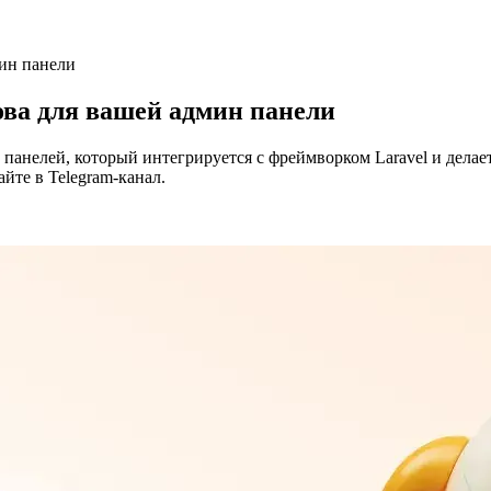
мин панели
ова для вашей админ панели
н панелей, который интегрируется с фреймворком Laravel и дел
йте в Telegram-канал.