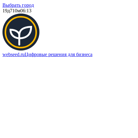
Выбрать город
19д
710м
06:13
webseed.ru
Цифровые решения для бизнеса