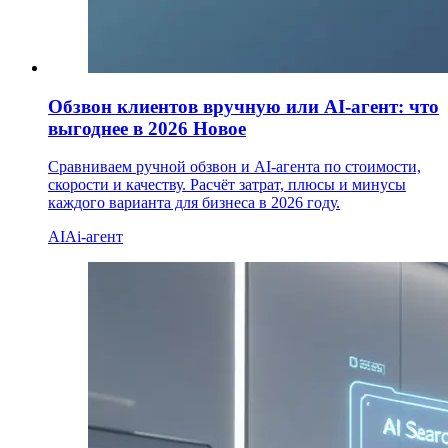
Обзвон клиентов вручную или AI-агент: что
выгоднее в 2026
Новое
Сравниваем ручной обзвон и AI-агента по стоимости,
скорости и качеству. Расчёт затрат, плюсы и минусы
каждого варианта для бизнеса в 2026 году.
AI
Ai-агент