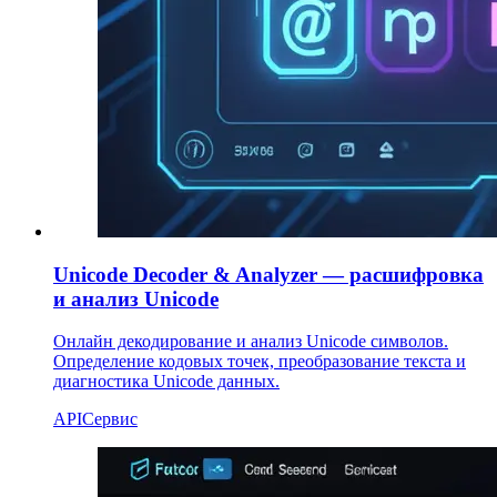
Unicode Decoder & Analyzer — расшифровка
и анализ Unicode
Онлайн декодирование и анализ Unicode символов.
Определение кодовых точек, преобразование текста и
диагностика Unicode данных.
API
Сервис