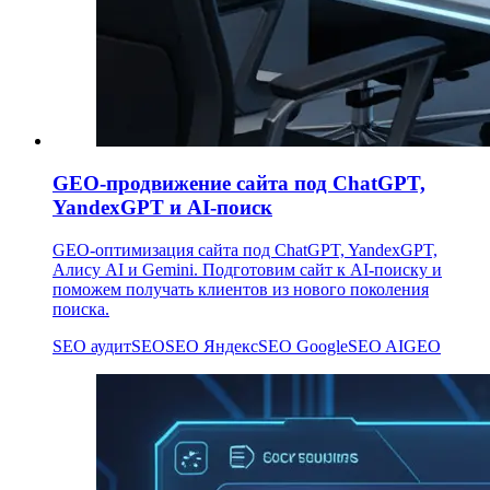
GEO-продвижение сайта под ChatGPT,
YandexGPT и AI-поиск
GEO-оптимизация сайта под ChatGPT, YandexGPT,
Алису AI и Gemini. Подготовим сайт к AI-поиску и
поможем получать клиентов из нового поколения
поиска.
SEO аудит
SEO
SEO Яндекс
SEO Google
SEO AI
GEO