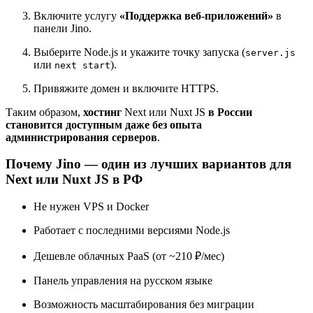
Включите услугу
«Поддержка веб-приложений»
в
панели Jino.
Выберите Node.js и укажите точку запуска (
server.js
или
).
next start
Привяжите домен и включите HTTPS.
Таким образом,
хостинг
Next или Nuxt JS
в России
становится доступным даже без опыта
администрирования серверов
.
Почему Jino — один из лучших вариантов для
Next или Nuxt JS в РФ
Не нужен VPS и Docker
Работает с последними версиями Node.js
Дешевле облачных PaaS (от ~210 ₽/мес)
Панель управления на русском языке
Возможность масштабирования без миграции