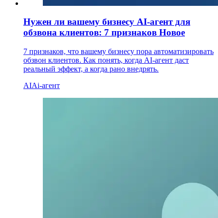
Нужен ли вашему бизнесу AI-агент для
обзвона клиентов: 7 признаков
Новое
7 признаков, что вашему бизнесу пора автоматизировать
обзвон клиентов. Как понять, когда AI-агент даст
реальный эффект, а когда рано внедрять.
AI
Ai-агент