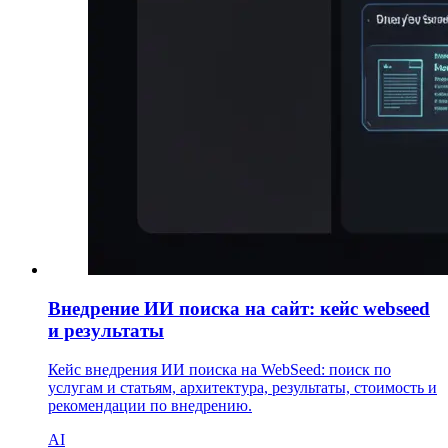
Внедрение ИИ поиска на сайт: кейс webseed
и результаты
Кейс внедрения ИИ поиска на WebSeed: поиск по
услугам и статьям, архитектура, результаты, стоимость и
рекомендации по внедрению.
AI