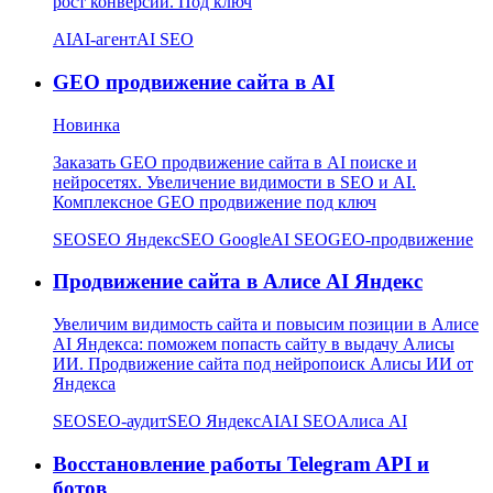
рост конверсии. Под ключ
AI
AI-агент
AI SEO
GEO продвижение сайта в AI
Новинка
Заказать GEO продвижение сайта в AI поиске и
нейросетях. Увеличение видимости в SEO и AI.
Комплексное GEO продвижение под ключ
SEO
SEO Яндекс
SEO Google
AI SEO
GEO-продвижение
Продвижение сайта в Алисе AI Яндекс
Увеличим видимость сайта и повысим позиции в Алисе
AI Яндекса: поможем попасть сайту в выдачу Алисы
ИИ. Продвижение сайта под нейропоиск Алисы ИИ от
Яндекса
SEO
SEO-аудит
SEO Яндекс
AI
AI SEO
Алиса AI
Восстановление работы Telegram API и
ботов