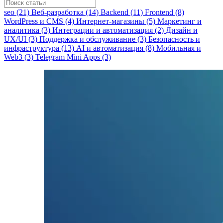
seo (21)
Веб-разработка (14)
Backend (11)
Frontend (8)
WordPress и CMS (4)
Интернет-магазины (5)
Маркетинг и
аналитика (3)
Интеграции и автоматизация (2)
Дизайн и
UX/UI (3)
Поддержка и обслуживание (3)
Безопасность и
инфраструктура (13)
AI и автоматизация (8)
Мобильная и
Web3 (3)
Telegram Mini Apps (3)