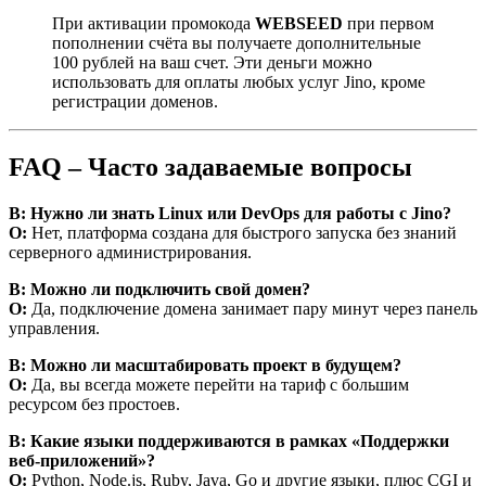
При активации промокода
WEBSEED
при первом
пополнении счёта вы получаете дополнительные
100 рублей на ваш счет. Эти деньги можно
использовать для оплаты любых услуг Jino, кроме
регистрации доменов.
FAQ – Часто задаваемые вопросы
В: Нужно ли знать Linux или DevOps для работы с Jino?
О:
Нет, платформа создана для быстрого запуска без знаний
серверного администрирования.
В: Можно ли подключить свой домен?
О:
Да, подключение домена занимает пару минут через панель
управления.
В: Можно ли масштабировать проект в будущем?
О:
Да, вы всегда можете перейти на тариф с большим
ресурсом без простоев.
В: Какие языки поддерживаются в рамках «Поддержки
веб-приложений»?
О:
Python, Node.js, Ruby, Java, Go и другие языки, плюс CGI и